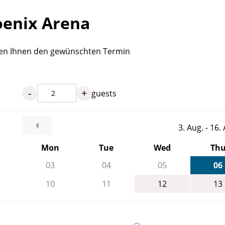
oenix Arena
rden Ihnen den gewünschten Termin
-
+
guests
3. Aug. - 16
Mon
Tue
Wed
Th
03
04
05
06
10
11
12
13