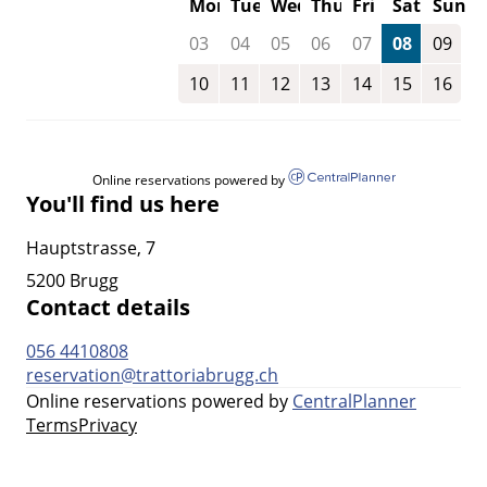
Mon
Tue
Wed
Thu
Fri
Sat
Sun
03
04
05
06
07
08
09
10
11
12
13
14
15
16
Online reservations powered by
You'll find us here
Hauptstrasse, 7
5200 Brugg
Contact details
056 4410808
reservation@trattoriabrugg.ch
Online reservations powered by
CentralPlanner
Terms
Privacy