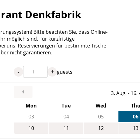
urant Denkfabrik
ungssystem! Bitte beachten Sie, dass Online-
r möglich sind. Für kurzfristige
 bei uns. Reservierungen für bestimmte Tische
ber nicht garantieren.
-
+
guests
3. Aug. - 16
Mon
Tue
Wed
Th
03
04
05
06
10
11
12
13