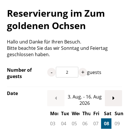
Reservierung im Zum
goldenen Ochsen
Hallo und Danke für Ihren Besuch.
Bitte beachte Sie das wir Sonntag und Feiertag
geschlossen haben.
Number of
-
+
guests
guests
Date
3. Aug. - 16. Aug
2026
Mon
Tue
Wed
Thu
Fri
Sat
Sun
03
04
05
06
07
08
09