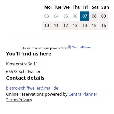
Mon
Tue
Wed
Thu
Fri
Sat
Sun
03
04
05
06
07
08
09
10
11
12
13
14
15
16
Online reservations powered by
You'll find us here
Klosterstraße 11
66578 Schiffweiler
Contact details
bistro-schiffweiler@mail.de
Online reservations powered by
CentralPlanner
Terms
Privacy