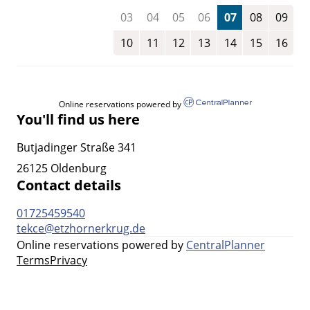
03
04
05
06
07
08
09
10
11
12
13
14
15
16
Online reservations powered by
You'll find us here
Butjadinger Straße 341
26125 Oldenburg
Contact details
01725459540
tekce@etzhornerkrug.de
Online reservations powered by
CentralPlanner
Terms
Privacy