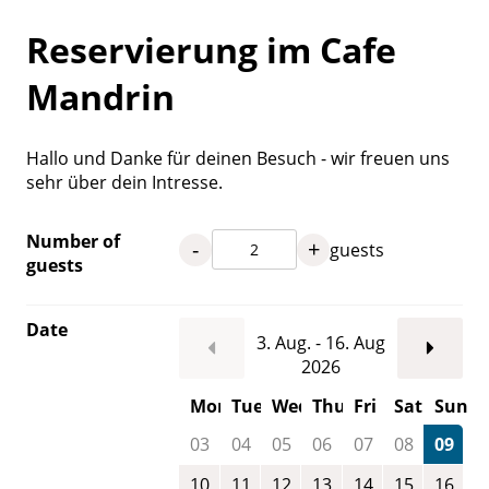
Reservierung im Cafe
Mandrin
Hallo und Danke für deinen Besuch - wir freuen uns
sehr über dein Intresse.
Number of
-
+
guests
guests
Date
3. Aug. - 16. Aug
2026
Mon
Tue
Wed
Thu
Fri
Sat
Sun
03
04
05
06
07
08
09
10
11
12
13
14
15
16