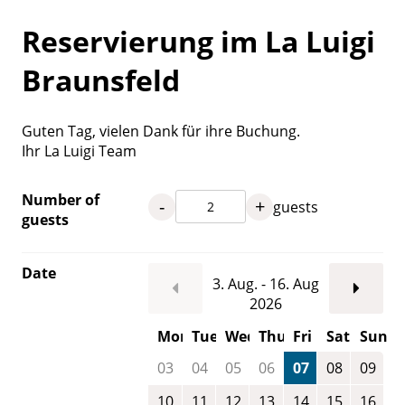
Reservierung im La Luigi
Braunsfeld
Guten Tag, vielen Dank für ihre Buchung.
Ihr La Luigi Team
Number of
-
+
guests
guests
Date
3. Aug. - 16. Aug
2026
Mon
Tue
Wed
Thu
Fri
Sat
Sun
03
04
05
06
07
08
09
10
11
12
13
14
15
16