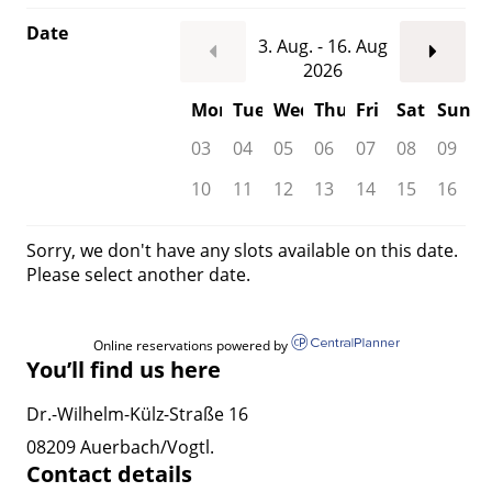
Date
3. Aug. - 16. Aug
2026
Mon
Tue
Wed
Thu
Fri
Sat
Sun
03
04
05
06
07
08
09
10
11
12
13
14
15
16
Sorry, we don't have any slots available on this date.
Please select another date.
Online reservations powered by
You’ll find us here
Dr.-Wilhelm-Külz-Straße 16
08209 Auerbach/Vogtl.
Contact details