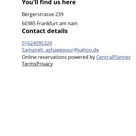
You'll find us here
Bergerstrasse 239
60385 Frankfurt am nain
Contact details
01624095324
Samaneh_aghaeepour@yahoo.de
Online reservations powered by
CentralPlanner
Terms
Privacy