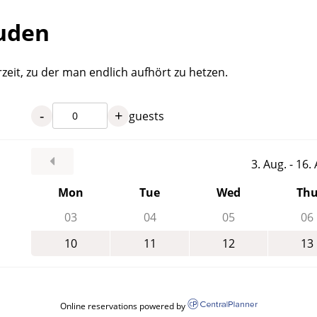
Suden
rzeit, zu der man endlich aufhört zu hetzen.
-
+
guests
3. Aug. - 16
Mon
Tue
Wed
Th
03
04
05
06
10
11
12
13
Online reservations powered by