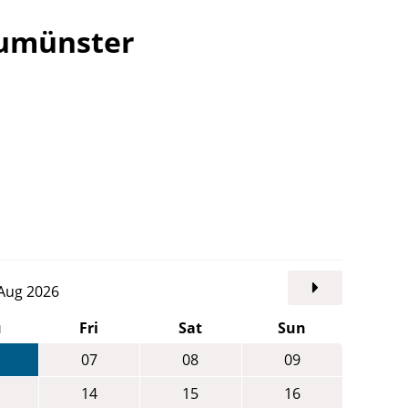
eumünster
. Aug 2026
u
Fri
Sat
Sun
07
08
09
14
15
16