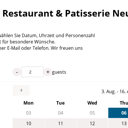
 Restaurant & Patisserie N
 wählen Sie Datum, Uhrzeit und Personenzahl
ht für besondere Wünsche.
per E-Mail oder Telefon. Wir freuen uns
-
+
guests
3. Aug. - 16
Mon
Tue
Wed
Th
03
04
05
06
10
11
12
13