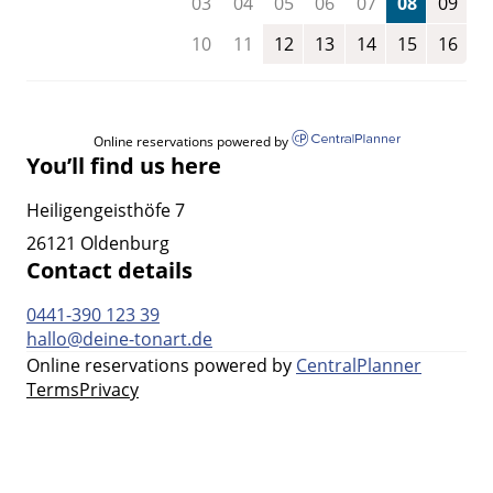
03
04
05
06
07
08
09
10
11
12
13
14
15
16
Online reservations powered by
You’ll find us here
Heiligengeisthöfe 7
26121 Oldenburg
Contact details
0441-390 123 39
hallo@deine-tonart.de
Online reservations powered by
CentralPlanner
Terms
Privacy