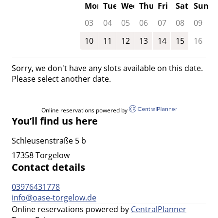
Mon
Tue
Wed
Thu
Fri
Sat
Sun
03
04
05
06
07
08
09
10
11
12
13
14
15
16
Sorry, we don't have any slots available on this date.
Please select another date.
Online reservations powered by
You’ll find us here
Schleusenstraße 5 b
17358 Torgelow
Contact details
03976431778
info@oase-torgelow.de
Online reservations powered by
CentralPlanner