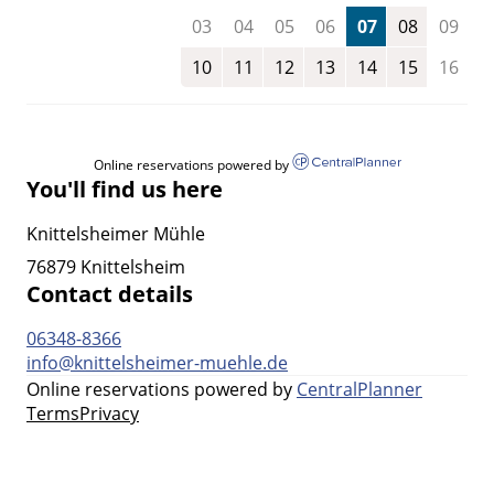
03
04
05
06
07
08
09
10
11
12
13
14
15
16
Online reservations powered by
You'll find us here
Knittelsheimer Mühle
76879 Knittelsheim
Contact details
06348-8366
info@knittelsheimer-muehle.de
Online reservations powered by
CentralPlanner
Terms
Privacy