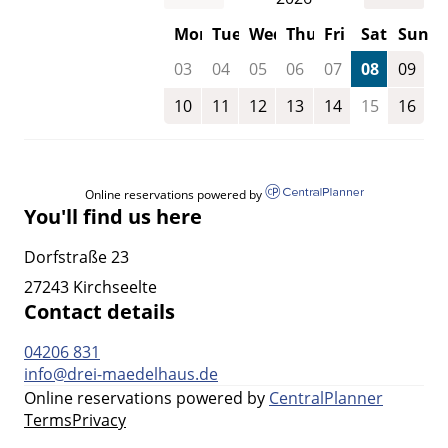
Mon
Tue
Wed
Thu
Fri
Sat
Sun
03
04
05
06
07
08
09
10
11
12
13
14
15
16
Online reservations powered by
You'll find us here
Dorfstraße 23
27243 Kirchseelte
Contact details
04206 831
info@drei-maedelhaus.de
Online reservations powered by
CentralPlanner
Terms
Privacy