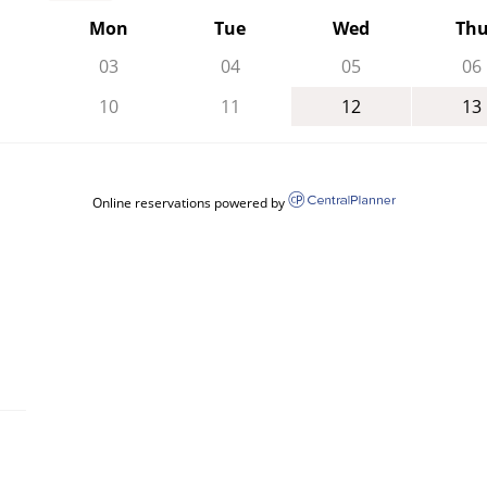
Mon
Tue
Wed
Th
03
04
05
06
10
11
12
13
Online reservations powered by