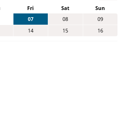
u
Fri
Sat
Sun
07
08
09
14
15
16