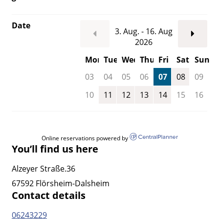
Date
3. Aug. - 16. Aug
2026
Mon
Tue
Wed
Thu
Fri
Sat
Sun
03
04
05
06
07
08
09
10
11
12
13
14
15
16
Online reservations powered by
You’ll find us here
Alzeyer Straße.36
67592 Flörsheim-Dalsheim
Contact details
06243229