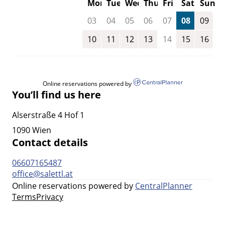
Mon
Tue
Wed
Thu
Fri
Sat
Sun
03
04
05
06
07
08
09
10
11
12
13
14
15
16
Online reservations powered by
You’ll find us here
Alserstraße 4 Hof 1
1090 Wien
Contact details
06607165487
office@salettl.at
Online reservations powered by
CentralPlanner
Terms
Privacy