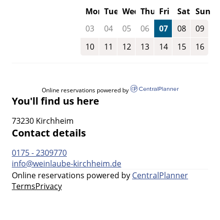
Mon
Tue
Wed
Thu
Fri
Sat
Sun
03
04
05
06
07
08
09
10
11
12
13
14
15
16
Online reservations powered by
You'll find us here
73230 Kirchheim
Contact details
0175 - 2309770
info@weinlaube-kirchheim.de
Online reservations powered by
CentralPlanner
Terms
Privacy