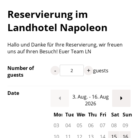
Reservierung im
Landhotel Napoleon
Hallo und Danke für Ihre Reservierung, wir freuen
uns auf Ihren Besuch! Euer Team LN
Number of
-
+
guests
guests
Date
3. Aug. - 16. Aug
2026
Mon
Tue
Wed
Thu
Fri
Sat
Sun
03
04
05
06
07
08
09
10
11
12
13
14
15
16