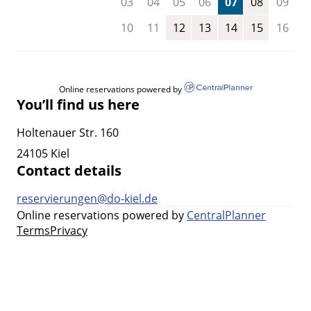
03
04
05
06
07
08
09
10
11
12
13
14
15
16
Online reservations powered by
You’ll find us here
Holtenauer Str. 160
24105 Kiel
Contact details
reservierungen@do-kiel.de
Online reservations powered by
CentralPlanner
Terms
Privacy