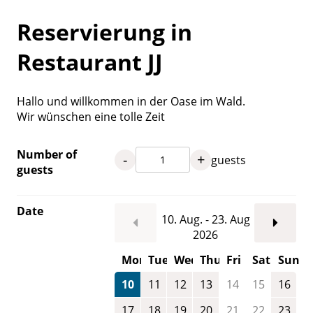
Reservierung in
Restaurant JJ
Hallo und willkommen in der Oase im Wald.
Wir wünschen eine tolle Zeit
Number of
-
+
guests
guests
Date
10. Aug. - 23. Aug
2026
Mon
Tue
Wed
Thu
Fri
Sat
Sun
10
11
12
13
14
15
16
17
18
19
20
21
22
23