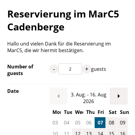
Reservierung im MarC5
Cadenberge
Hallo und vielen Dank für die Reservierung im
MarC5, die wir hiermit bestätigen.
Number of
-
+
guests
guests
Date
3. Aug. - 16. Aug
2026
Mon
Tue
Wed
Thu
Fri
Sat
Sun
03
04
05
06
07
08
09
10
11
12
13
14
15
16