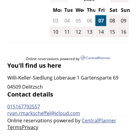
Mon
Tue
Wed
Thu
Fri
Sat
Sun
03
04
05
06
07
08
09
10
11
12
13
14
15
16
Online reservations powered by
You'll find us here
Willi-Keller-Siedlung Loberaue 1 Gartensparte 69
04509 Delitzsch
Contact details
015167792557
ryan.rmarkscheffel@icloud.com
Online reservations powered by
CentralPlanner
Terms
Privacy