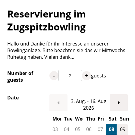
Reservierung im
Zugspitzbowling
Hallo und Danke für ihr Interesse an unserer
Bowlinganlage. Bitte beachten sie das wir Mittwochs
Ruhetag haben. Vielen dank….
Number of
-
+
guests
guests
Date
3. Aug. - 16. Aug
2026
Mon
Tue
Wed
Thu
Fri
Sat
Sun
03
04
05
06
07
08
09