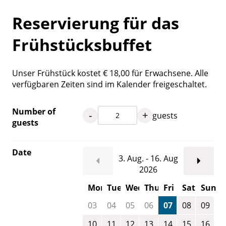
Reservierung für das
Frühstücksbuffet
Unser Frühstück kostet € 18,00 für Erwachsene. Alle
verfügbaren Zeiten sind im Kalender freigeschaltet.
Number of
-
+
guests
guests
Date
3. Aug. - 16. Aug
2026
Mon
Tue
Wed
Thu
Fri
Sat
Sun
03
04
05
06
07
08
09
10
11
12
13
14
15
16