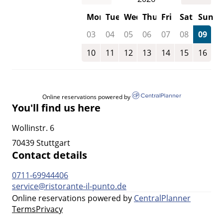
Mon
Tue
Wed
Thu
Fri
Sat
Sun
03
04
05
06
07
08
09
10
11
12
13
14
15
16
Online reservations powered by
You'll find us here
Wollinstr. 6
70439 Stuttgart
Contact details
0711-69944406
service@ristorante-il-punto.de
Online reservations powered by
CentralPlanner
Terms
Privacy