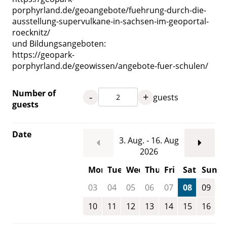
porphyrland.de/geoangebote/fuehrung-durch-die-
ausstellung-supervulkane-in-sachsen-im-geoportal-
roecknitz/
und Bildungsangeboten:
https://geopark-
porphyrland.de/geowissen/angebote-fuer-schulen/
Number of
-
+
guests
guests
Date
3. Aug. - 16. Aug
2026
Mon
Tue
Wed
Thu
Fri
Sat
Sun
03
04
05
06
07
08
09
10
11
12
13
14
15
16